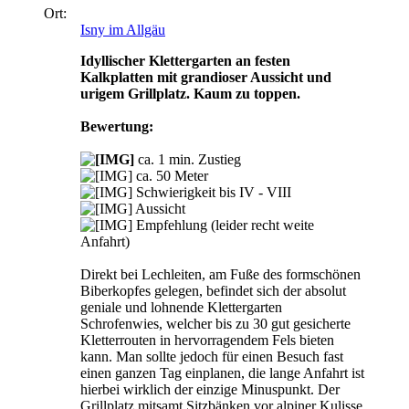
Ort:
Isny im Allgäu
Idyllischer Klettergarten an festen
Kalkplatten mit grandioser Aussicht und
urigem Grillplatz. Kaum zu toppen.
Bewertung:
ca. 1 min. Zustieg
ca. 50 Meter
Schwierigkeit bis IV - VIII
Aussicht
Empfehlung (leider recht weite
Anfahrt)
Direkt bei Lechleiten, am Fuße des formschönen
Biberkopfes gelegen, befindet sich der absolut
geniale und lohnende Klettergarten
Schrofenwies, welcher bis zu 30 gut gesicherte
Kletterrouten in hervorragendem Fels bieten
kann. Man sollte jedoch für einen Besuch fast
einen ganzen Tag einplanen, die lange Anfahrt ist
hierbei wirklich der einzige Minuspunkt. Der
Grillplatz mitsamt Sitzbänken vor alpiner Kulisse