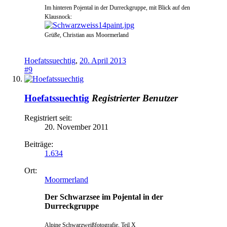
Im hinteren Pojental in der Durreckgrup
pe, mit Blick auf den
Klausnock:
Grüße, Christian a
us Moormerland
Hoefatssuechtig
,
20. April 2013
#9
Hoefatssuechtig
Registrierter Benutzer
Registriert seit:
20. November 2011
Beiträge:
1.634
Ort:
Moormerland
Der Schwarzsee im Pojental in der
Durreckgruppe
Alpine Schwarzweißfotografie, Teil X