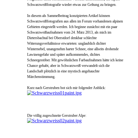
Schwarzweißfotografie wieder etwas zur Geltung zu bringen.
In diesem als Sammelbeitrag konzipierten Artikel können
Schwarzweißfotografien aus allen im Forum vorhandenen alpinen
Gebieten eingestellt werden. Ich beginne zunächst mit ein paar
Schwarzweißaufnahmen vom 24. März 2013
, als mich im
Dieters
bachtal bei Oberstdorf denkbar schlechte
Witterungs
v
erhältnisse erwarteten: ung
laublich dichter
Winternebe
l, unangen
ehm har
ter Schnee, eine allseits drohende
Lawinengefahr und später aufkommendes, dichtes
Schneegestöber.
Mit gewöhnlichen Farbaufn
ahmen hätte ich keine
Chance gehabt, aber in Schwarzweiß verw
andelt sich die
Landschaft plötzlich in eine m
ystisch angehauchte
Märchenstimmung.
Kurz nach Gerstruben bot sich mir folgender Anblick:
Die völlig zugeschneite Gerstruber Alpe: