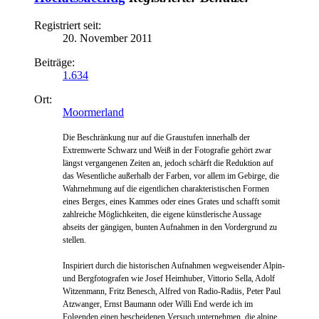
Registriert seit:
20. November 2011
Beiträge:
1.634
Ort:
Moormerland
Die Beschränkung nur auf die Graustufen innerhalb der
Extremwerte Schwarz und Weiß in der Fotografie gehört zwar
längst vergangenen Zeiten an, jedoch schärft die Reduktion auf
das Wesentliche außerhalb der Farben, vor allem im Gebirge, die
Wahrnehmung auf die eigentlichen charakteristischen Formen
eines Berges, eines Kammes oder eines Grates und schafft somit
zahlreiche Möglichkeiten, die eigene künstlerische Aussage
abseits der gängigen, bunten Aufnahmen in den Vordergrund zu
stellen.
Inspiriert durch die historischen Aufnahmen wegweisende
r
Alpin-
und Bergfotografen wie Josef Heimhuber, Vittorio Sella, Adolf
Witzenmann, Fritz Benesch, Alfred von Radio-Radiis, Peter Paul
Atzwanger, Ernst Baumann oder Willi End werde ich im
Folgenden einen bescheidenen Versuch unternehmen, die alpine