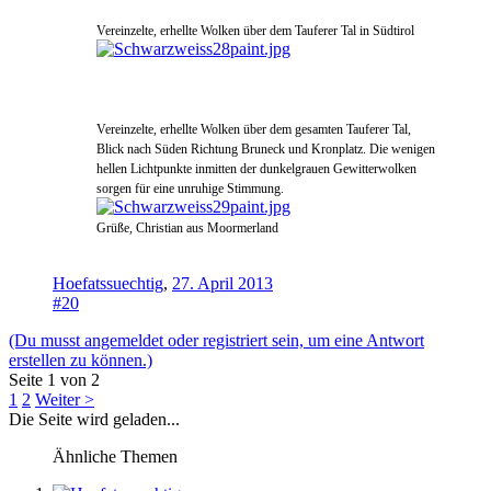
Vereinzelte, erhellte Wolken über dem Tauferer Tal in Südtirol
Vereinzel
te, erhellte Wolken über dem
gesamten Tauferer Tal,
Blick nach Süden Richtung Bruneck und Kronplatz. Die wenige
n
hellen Lichtpunkte inmitten der dunkelgrauen Gewitterwolken
sorgen für eine unruhige Stimmung.
Grüße, Christian aus Moormerland
Hoefatssuechtig
,
27. April 2013
#20
(Du musst angemeldet oder registriert sein, um eine Antwort
erstellen zu können.)
Seite 1 von 2
1
2
Weiter >
Die Seite wird geladen...
Ähnliche Themen