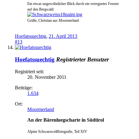
Ein etwas ungewöhnlicher Blick durch ein
verregn
etes Fenster
auf den B
ergwald:
Grüße, Christian aus Moormerland
Hoefatssuechtig
,
21. April 2013
#13
Hoefatssuechtig
Registrierter Benutzer
Registriert seit:
20. November 2011
Beiträge:
1.634
Ort:
Moormerland
An der Bärenluegscharte in Südtirol
Alpine Schwarzweißfotografie, Teil XIV