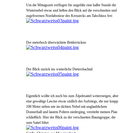
Um die Mittagszeit verflogen für ungefähr eine halbe Stunde d
ie
Wintern
ebel etwas und ließen den Blick auf die verschneite
n und
zugefrorenen Nordabstürze des Kreuzecks am
Talschluss f
rei
:
Der meterhoch überwächtete Bettlerrücken
:
Der Blick zurück ins winterliche Dietersbachtal:
Eigentlich wollte ich noch bis zum Älpelesattel weitersteigen, aber
eine gewaltige Lawine
etwas süd
lich des Auf
stieg
s, die nur knapp
100 Meter neben mir im dichten Nebel mit unglaubl
iche
m
Donnerhall und laute
m
Poltern niederging, vereitelte meinen Plan
schließlich. Hier der Blick zu der verschneiten Baumgruppe, die
zum Sattel führt: