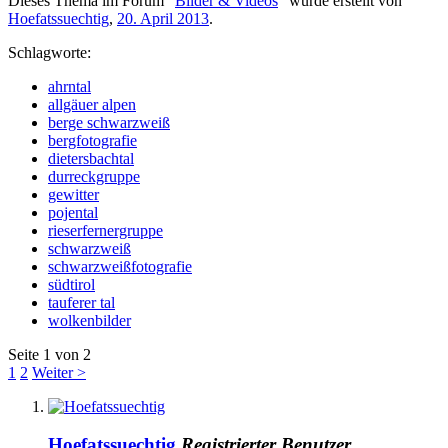
Dieses Thema im Forum "
Bilder & Videos
" wurde erstellt von
Hoefatssuechtig
,
20. April 2013
.
Schlagworte:
ahrntal
allgäuer alpen
berge schwarzweiß
bergfotografie
dietersbachtal
durreckgruppe
gewitter
pojental
rieserfernergruppe
schwarzweiß
schwarzweißfotografie
südtirol
tauferer tal
wolkenbilder
Seite 1 von 2
1
2
Weiter >
Hoefatssuechtig
Registrierter Benutzer