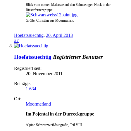
Blick vom oberen Malersee auf den Schnee
bigen N
ock in der
Rieserfernergruppe:
Grüße, Christian a
us Moo
rmerland
Hoefatssuechtig
,
20. April 2013
#7
Hoefatssuechtig
Registrierter Benutzer
Registriert seit:
20. November 2011
Beiträge:
1.634
Ort:
Moormerland
Im Pojental in der Durreckgruppe
Alpine Schwarzweißfotografie, Teil VIII