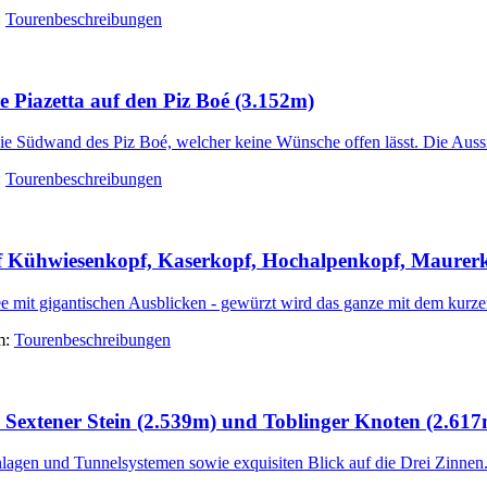
:
Tourenbeschreibungen
e Piazetta auf den Piz Boé (3.152m)
die Südwand des Piz Boé, welcher keine Wünsche offen lässt. Die Aussich
:
Tourenbeschreibungen
 Kühwiesenkopf, Kaserkopf, Hochalpenkopf, Maurerko
mit gigantischen Ausblicken - gewürzt wird das ganze mit dem kurzen 
m:
Tourenbeschreibungen
 Sextener Stein (2.539m) und Toblinger Knoten (2.617
lagen und Tunnelsystemen sowie exquisiten Blick auf die Drei Zinnen.