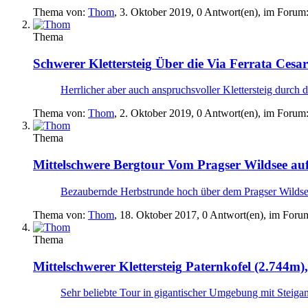
Thema von:
Thom
,
3. Oktober 2019
, 0 Antwort(en), im Forum
Thema
Schwerer Klettersteig
Über die Via Ferrata Cesar
Herrlicher aber auch anspruchsvoller Klettersteig durch 
Thema von:
Thom
,
2. Oktober 2019
, 0 Antwort(en), im Forum
Thema
Mittelschwere Bergtour
Vom Pragser Wildsee auf
Bezaubernde Herbstrunde hoch über dem Pragser Wildsee 
Thema von:
Thom
,
18. Oktober 2017
, 0 Antwort(en), im Foru
Thema
Mittelschwerer Klettersteig
Paternkofel (2.744m),
Sehr beliebte Tour in gigantischer Umgebung mit Steigan