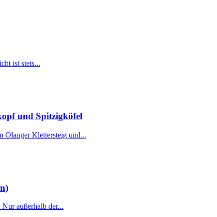
t ist stets...
pf und Spitzigköfel
Olanger Klettersteig und...
m)
 Nur außerhalb der...