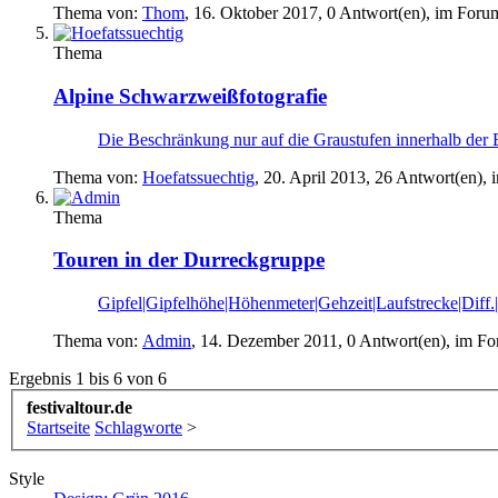
Thema von:
Thom
,
16. Oktober 2017
, 0 Antwort(en), im Foru
Thema
Alpine Schwarzweißfotografie
Die Beschränkung nur auf die Graustufen innerhalb der 
Thema von:
Hoefatssuechtig
,
20. April 2013
, 26 Antwort(en),
Thema
Touren in der Durreckgruppe
Gipfel|Gipfelhöhe|Höhenmeter|Gehzeit|Laufstrecke|Diff
Thema von:
Admin
,
14. Dezember 2011
, 0 Antwort(en), im F
Ergebnis 1 bis 6 von 6
festivaltour.de
Startseite
Schlagworte
>
Style