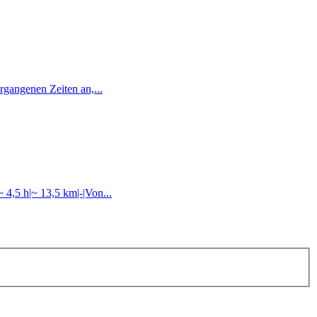
rgangenen Zeiten an,...
4,5 h|~ 13,5 km|-|Von...