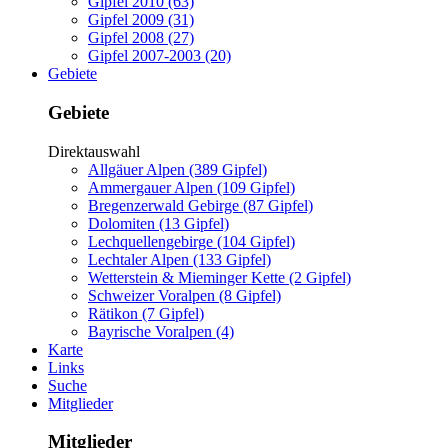
Gipfel 2010 (63)
Gipfel 2009 (31)
Gipfel 2008 (27)
Gipfel 2007-2003 (20)
Gebiete
Gebiete
Direktauswahl
Allgäuer Alpen (389 Gipfel)
Ammergauer Alpen (109 Gipfel)
Bregenzerwald Gebirge (87 Gipfel)
Dolomiten (13 Gipfel)
Lechquellengebirge (104 Gipfel)
Lechtaler Alpen (133 Gipfel)
Wetterstein & Mieminger Kette (2 Gipfel)
Schweizer Voralpen (8 Gipfel)
Rätikon (7 Gipfel)
Bayrische Voralpen (4)
Karte
Links
Suche
Mitglieder
Mitglieder