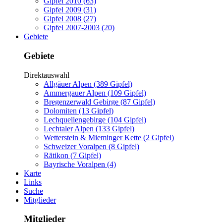
Gipfel 2010 (63)
Gipfel 2009 (31)
Gipfel 2008 (27)
Gipfel 2007-2003 (20)
Gebiete
Gebiete
Direktauswahl
Allgäuer Alpen (389 Gipfel)
Ammergauer Alpen (109 Gipfel)
Bregenzerwald Gebirge (87 Gipfel)
Dolomiten (13 Gipfel)
Lechquellengebirge (104 Gipfel)
Lechtaler Alpen (133 Gipfel)
Wetterstein & Mieminger Kette (2 Gipfel)
Schweizer Voralpen (8 Gipfel)
Rätikon (7 Gipfel)
Bayrische Voralpen (4)
Karte
Links
Suche
Mitglieder
Mitglieder